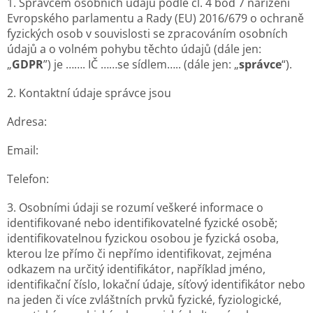
1. Správcem osobních údajů podle čl. 4 bod 7 nařízení
Evropského parlamentu a Rady (EU) 2016/679 o ochraně
fyzických osob v souvislosti se zpracováním osobních
údajů a o volném pohybu těchto údajů (dále jen:
„
GDPR
”) je ……. IČ ……se sídlem….. (dále jen: „
správce
“).
2. Kontaktní údaje správce jsou
Adresa:
Email:
Telefon:
3. Osobními údaji se rozumí veškeré informace o
identifikované nebo identifikovatelné fyzické osobě;
identifikovatelnou fyzickou osobou je fyzická osoba,
kterou lze přímo či nepřímo identifikovat, zejména
odkazem na určitý identifikátor, například jméno,
identifikační číslo, lokační údaje, síťový identifikátor nebo
na jeden či více zvláštních prvků fyzické, fyziologické,