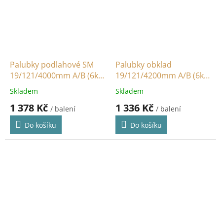
Palubky podlahové SM
Palubky obklad
19/121/4000mm A/B (6ks
19/121/4200mm A/B (6ks
/ 2,9m2)
/ 3,05m2)
Skladem
Skladem
1 378 Kč
1 336 Kč
/ balení
/ balení
Do košíku
Do košíku