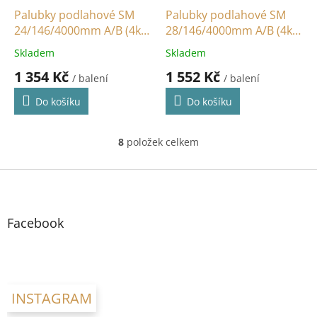
Palubky podlahové SM
Palubky podlahové SM
24/146/4000mm A/B (4ks
28/146/4000mm A/B (4ks
/ 2,34m2)
/ 2,336m2)
Skladem
Skladem
1 354 Kč
1 552 Kč
/ balení
/ balení
Do košíku
Do košíku
8
položek celkem
O
v
l
Z
á
á
d
p
a
a
Facebook
c
t
í
í
p
r
v
k
INSTAGRAM
y