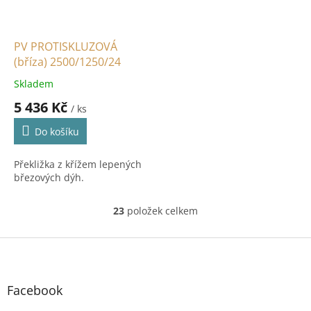
PV PROTISKLUZOVÁ
(bříza) 2500/1250/24
Skladem
5 436 Kč
/ ks
Do košíku
Překližka z křížem lepených
březových dýh.
23
položek celkem
O
v
l
Z
á
á
d
p
a
a
Facebook
c
t
í