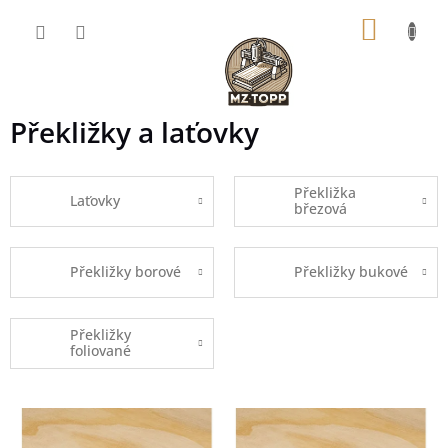
Přejít
NÁKUP
na
obsah
KOŠÍK
Překližky a laťovky
Překližka
Laťovky
březová
Překližky borové
Překližky bukové
Překližky
foliované
V
ý