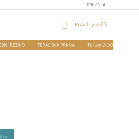
Přihlášení
NÁKUPNÍ
Prázdný košík
KOŠÍK
EBNÍ ŘEZIVO
TERASOVÁ PRKNA
Terasy WOODPLASTIC®
šíku