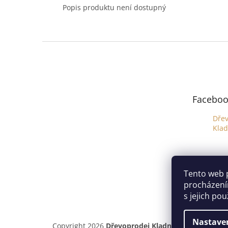
Popis produktu není dostupný
Z
á
p
a
t
Faceboo
í
Dře
Kla
Tento web 
procházení
s jejich po
Nastave
Copyright 2026
Dřevoprodej Kladno
. Všechna práv