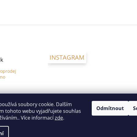
INSTAGRAM
k
voprodej
dno
používá soubory cookie. Dalším
Odmítnout
S
m tohoto webu vyjadřujete souhlas
užíváním.. Více informací
zde
.
ní
a vyhrazena.
Upravit nastavení cookies