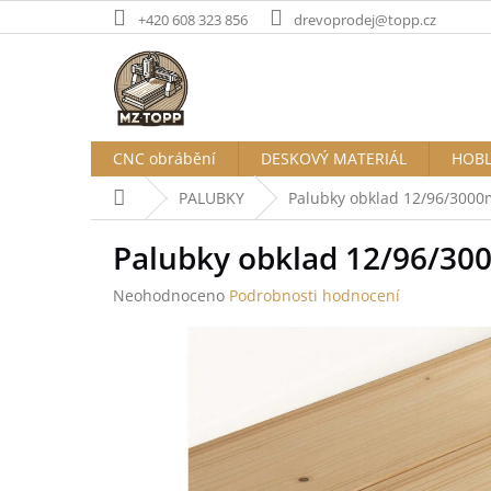
Přejít
+420 608 323 856
drevoprodej@topp.cz
na
obsah
CNC obrábění
DESKOVÝ MATERIÁL
HOBL
Domů
PALUBKY
Palubky obklad 12/96/3000
Palubky obklad 12/96/30
Průměrné
Neohodnoceno
Podrobnosti hodnocení
hodnocení
produktu
je
0,0
z
5
hvězdiček.