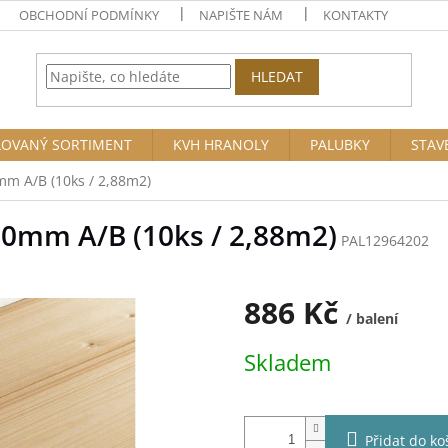
OBCHODNÍ PODMÍNKY
NAPIŠTE NÁM
KONTAKTY
HLEDAT
OVANÝ SORTIMENT
KVH HRANOLY
PALUBKY
STAV
mm A/B (10ks / 2,88m2)
00mm A/B (10ks / 2,88m2)
PAL12964202
886 Kč
/ balení
Měrná
Skladem
cena:
Přidat do ko