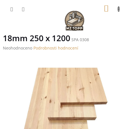
Přejít
NÁKUP
na
obsah
KOŠÍK
18mm 250 x 1200
SPA 0308
Průměrné
Neohodnoceno
Podrobnosti hodnocení
hodnocení
produktu
je
0,0
z
5
hvězdiček.