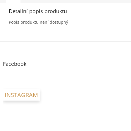
Detailní popis produktu
Popis produktu není dostupný
Z
á
p
a
Facebook
t
í
INSTAGRAM