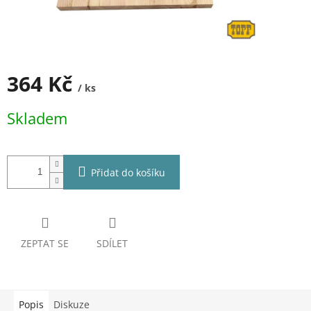
364 Kč
/ ks
Měrná
Skladem
cena:
Přidat do košíku
ZEPTAT SE
SDÍLET
Popis
Diskuze