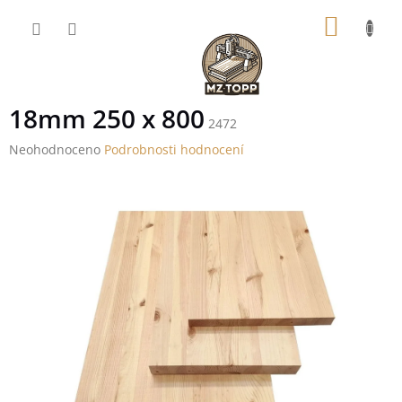
Přejít
NÁKUP
na
obsah
KOŠÍK
18mm 250 x 800
2472
Průměrné
Neohodnoceno
Podrobnosti hodnocení
hodnocení
produktu
je
0,0
z
5
hvězdiček.