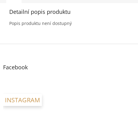
Detailní popis produktu
Popis produktu není dostupný
Z
á
p
a
Facebook
t
í
INSTAGRAM