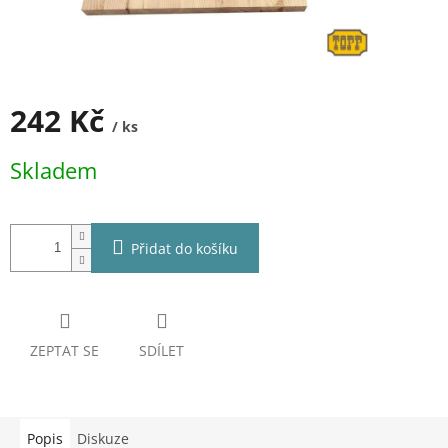
242 Kč
/ ks
Měrná
Skladem
cena:
Přidat do košíku
ZEPTAT SE
SDÍLET
Popis
Diskuze