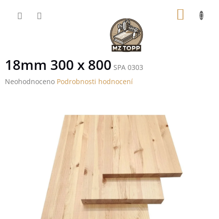
Přejít
NÁKUP
na
obsah
KOŠÍK
18mm 300 x 800
SPA 0303
Průměrné
Neohodnoceno
Podrobnosti hodnocení
hodnocení
produktu
je
0,0
z
5
hvězdiček.