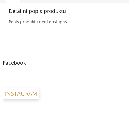
Detailní popis produktu
Popis produktu není dostupný
Z
á
p
a
Facebook
t
í
INSTAGRAM