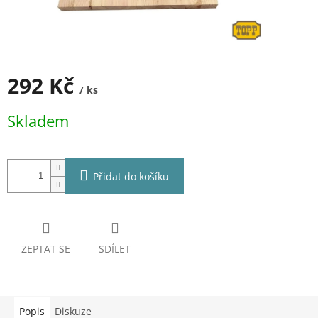
292 Kč
/ ks
Měrná
Skladem
cena:
Přidat do košíku
ZEPTAT SE
SDÍLET
Popis
Diskuze