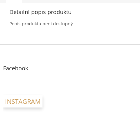
Detailní popis produktu
Popis produktu není dostupný
Z
á
p
a
Facebook
t
í
INSTAGRAM