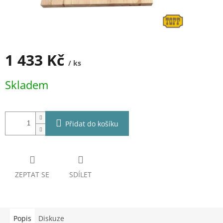
1 433 Kč
/ ks
Měrná
Skladem
cena:
Přidat do košíku
ZEPTAT SE
SDÍLET
Popis
Diskuze