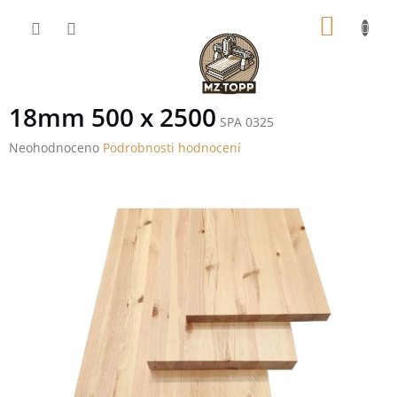
Přejít
NÁKUP
na
obsah
KOŠÍK
18mm 500 x 2500
SPA 0325
Průměrné
Neohodnoceno
Podrobnosti hodnocení
hodnocení
produktu
je
0,0
z
5
hvězdiček.