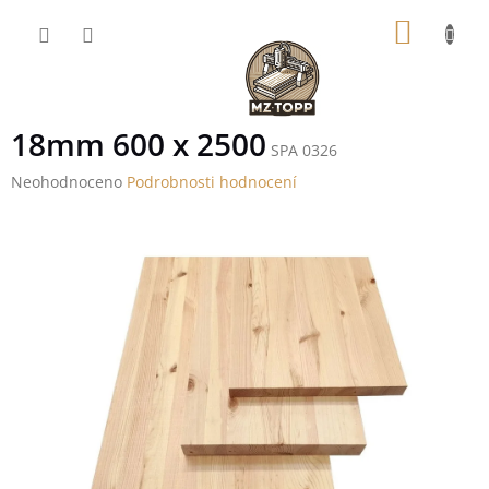
Přejít
NÁKUP
na
obsah
KOŠÍK
18mm 600 x 2500
SPA 0326
Průměrné
Neohodnoceno
Podrobnosti hodnocení
hodnocení
produktu
je
0,0
z
5
hvězdiček.