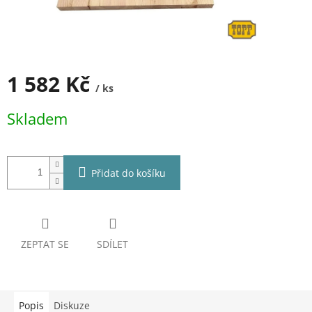
1 582 Kč
/ ks
Měrná
Skladem
cena:
Přidat do košíku
ZEPTAT SE
SDÍLET
Popis
Diskuze