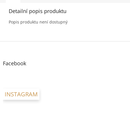
Detailní popis produktu
Popis produktu není dostupný
Z
á
p
a
Facebook
t
í
INSTAGRAM