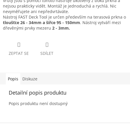
Vruty jsou s pomocí tohoto nástroje ukotveny z boku prkna a
nejsou prakticky vidět. Montáž je jednoduchá a rychlá. Nic
nevyměřujete ani nepředvrtáváte.
Nástroj FAST Deck Tool je určen především na terasová prkna o
tloušťce 26 - 34mm a šířce 95 - 150mm
. Nástroj vytváří mezi
dřevěnými prvky mezeru
2 - 3mm.
ZEPTAT SE
SDÍLET
Popis
Diskuze
Detailní popis produktu
Popis produktu není dostupný
Z