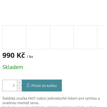
990 Kč
/ ks
Měrná
Skladem
cena:
Přidat do košíku
Švédská značka FAST nabízí jednoduché řešení pro rychlou a
snadnou montáž teras.