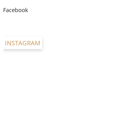
p
a
Facebook
t
í
INSTAGRAM