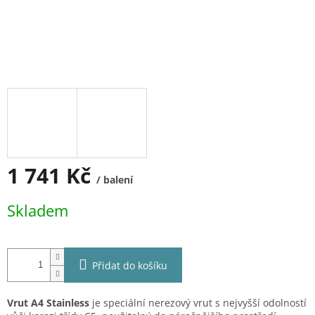
1 741 Kč
/ balení
Měrná
Skladem
cena:
Přidat do košíku
Vrut A4
Stainless
je speciální nerezový vrut s nejvyšší odolností