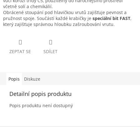
vůči korozi třídy C5, použitelný do náročnějšího prostředí
včetně solí a chemikálií.
Obrácené stoupání pod hlavičkou vrutů zajišťuje pevnost a
pružnost spoje. Součástí každé krabičky je
speciální bit FAST
,
který zajišťuje správnou hloubku zašroubování vrutu.
ZEPTAT SE
SDÍLET
Popis
Diskuze
Detailní popis produktu
Popis produktu není dostupný
Z
á