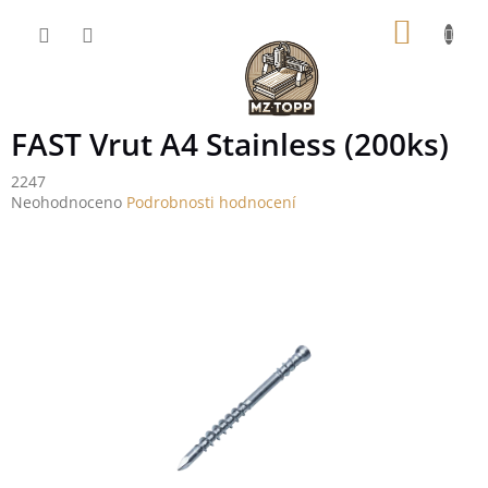
Přejít
NÁKUP
na
obsah
KOŠÍK
FAST Vrut A4 Stainless (200ks)
2247
Průměrné
Neohodnoceno
Podrobnosti hodnocení
hodnocení
produktu
je
0,0
z
5
hvězdiček.