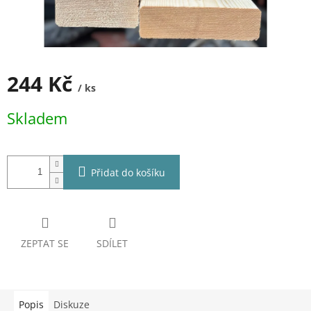
244 Kč
/ ks
Měrná
Skladem
cena:
Přidat do košíku
ZEPTAT SE
SDÍLET
Popis
Diskuze