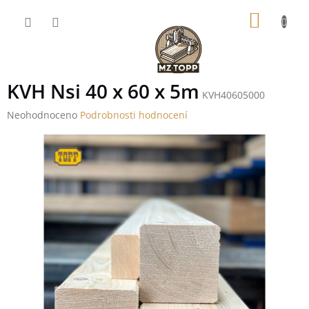
Přejít
NÁKUP
na
obsah
KOŠÍK
KVH Nsi 40 x 60 x 5m
KVH40605000
Průměrné
Neohodnoceno
Podrobnosti hodnocení
hodnocení
produktu
je
0,0
z
5
hvězdiček.