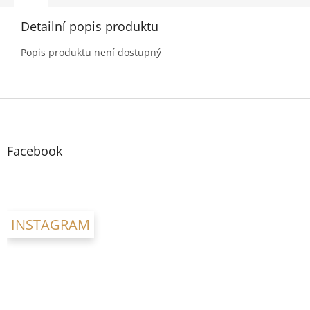
Detailní popis produktu
Popis produktu není dostupný
Z
á
p
a
Facebook
t
í
INSTAGRAM