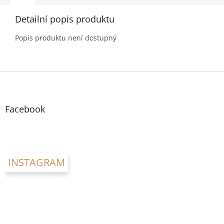
Detailní popis produktu
Popis produktu není dostupný
Z
á
p
a
Facebook
t
í
INSTAGRAM