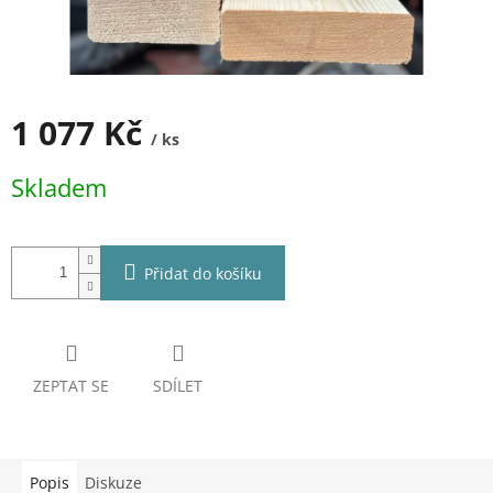
1 077 Kč
/ ks
Měrná
Skladem
cena:
Přidat do košíku
ZEPTAT SE
SDÍLET
Popis
Diskuze