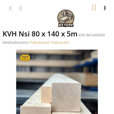
Přejít
NÁKUP
na
obsah
KOŠÍK
KVH Nsi 80 x 140 x 5m
KVH 801405000
Průměrné
Neohodnoceno
Podrobnosti hodnocení
hodnocení
produktu
je
0,0
z
5
hvězdiček.