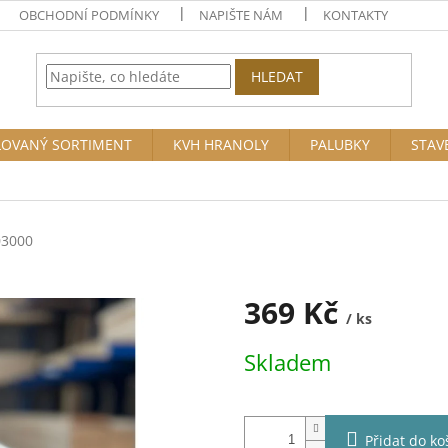
OBCHODNÍ PODMÍNKY
NAPIŠTE NÁM
KONTAKTY
HLEDAT
OVANÝ SORTIMENT
KVH HRANOLY
PALUBKY
STAV
03000
369 Kč
/ ks
Měrná
Skladem
cena:
Přidat do ko