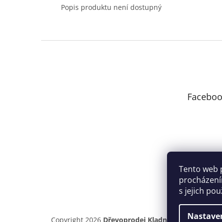
Popis produktu není dostupný
Z
á
p
a
t
Faceboo
í
Tento web 
procházení
s jejich po
Nastave
Copyright 2026
Dřevoprodej Kladno
. Všechna práv