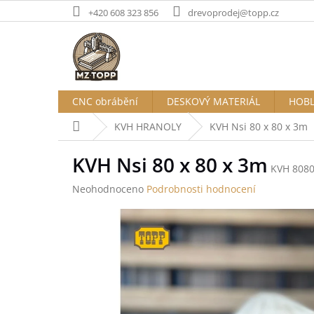
Přejít
+420 608 323 856
drevoprodej@topp.cz
na
obsah
CNC obrábění
DESKOVÝ MATERIÁL
HOBL
Domů
KVH HRANOLY
KVH Nsi 80 x 80 x 3m
KVH Nsi 80 x 80 x 3m
KVH 808
Průměrné
Neohodnoceno
Podrobnosti hodnocení
hodnocení
produktu
je
0,0
z
5
hvězdiček.