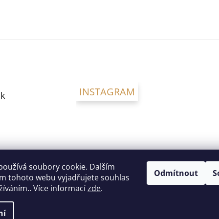
INSTAGRAM
k
používá soubory cookie. Dalším
Odmítnout
S
m tohoto webu vyjadřujete souhlas
užíváním.. Více informací
zde
.
ní
a vyhrazena.
Upravit nastavení cookies