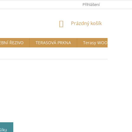
Přihlášení
NÁKUPNÍ
Prázdný košík
KOŠÍK
EBNÍ ŘEZIVO
TERASOVÁ PRKNA
Terasy WOODPLASTIC®
šíku