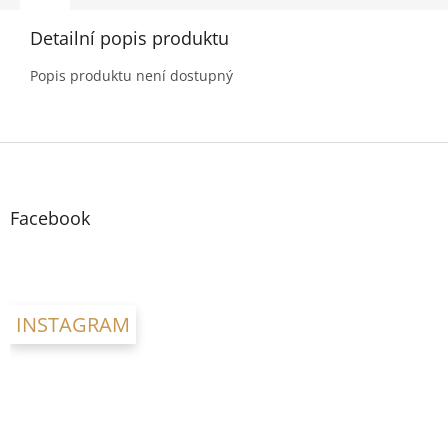
Detailní popis produktu
Popis produktu není dostupný
Z
á
p
a
Facebook
t
í
INSTAGRAM