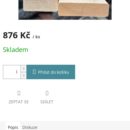
876 Kč
/ ks
Měrná
Skladem
cena:
Přidat do košíku
ZEPTAT SE
SDÍLET
Popis
Diskuze