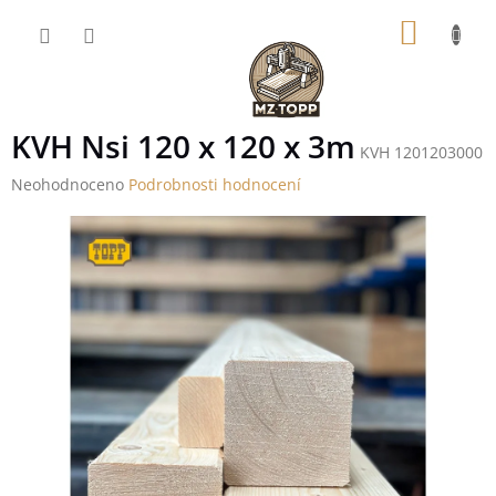
Přejít
NÁKUP
na
obsah
KOŠÍK
KVH Nsi 120 x 120 x 3m
KVH 1201203000
Průměrné
Neohodnoceno
Podrobnosti hodnocení
hodnocení
produktu
je
0,0
z
5
hvězdiček.