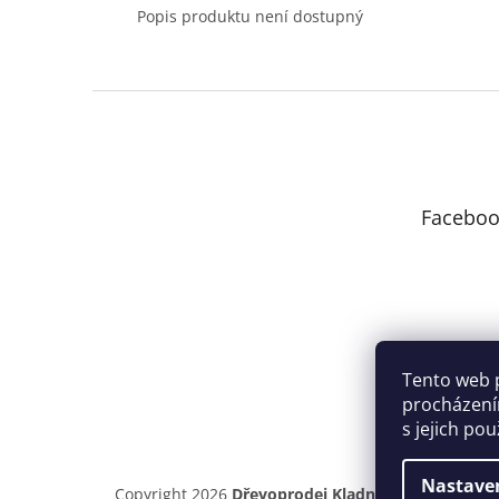
Popis produktu není dostupný
Z
á
p
a
t
Faceboo
í
Tento web 
procházení
s jejich po
Nastave
Copyright 2026
Dřevoprodej Kladno
. Všechna práv