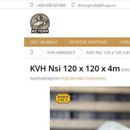
Přejít
+420 608 323 856
drevoprodej@topp.cz
na
obsah
CNC obrábění
DESKOVÝ MATERIÁL
HOBL
Domů
KVH HRANOLY
KVH Nsi 120 x 120 x 4
KVH Nsi 120 x 120 x 4m
KVH
Průměrné
Neohodnoceno
Podrobnosti hodnocení
hodnocení
produktu
je
0,0
z
5
hvězdiček.