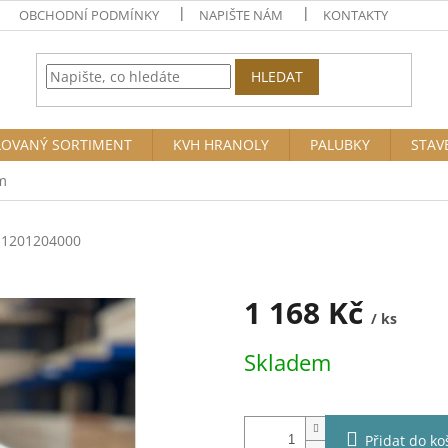
OBCHODNÍ PODMÍNKY
NAPIŠTE NÁM
KONTAKTY
HLEDAT
OVANÝ SORTIMENT
KVH HRANOLY
PALUBKY
STAV
m
 1201204000
1 168 Kč
/ ks
Měrná
Skladem
cena:
Přidat do ko