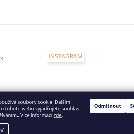
INSTAGRAM
k
používá soubory cookie. Dalším
Odmítnout
S
m tohoto webu vyjadřujete souhlas
užíváním.. Více informací
zde
.
ní
a vyhrazena.
Upravit nastavení cookies