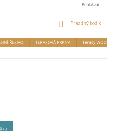
Přihlášení
NÁKUPNÍ
Prázdný košík
KOŠÍK
EBNÍ ŘEZIVO
TERASOVÁ PRKNA
Terasy WOODPLASTIC®
šíku