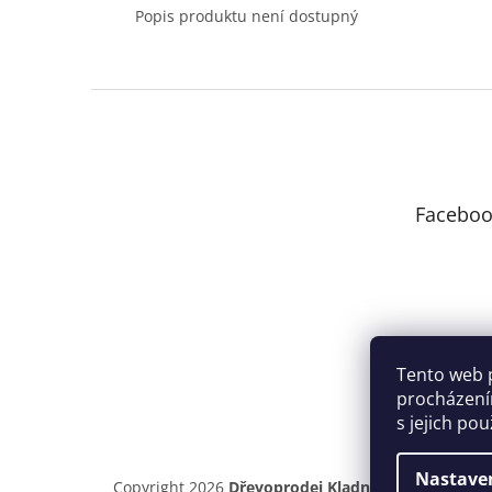
Popis produktu není dostupný
Z
á
p
a
t
Faceboo
í
Tento web 
procházení
s jejich po
Nastave
Copyright 2026
Dřevoprodej Kladno
. Všechna práv