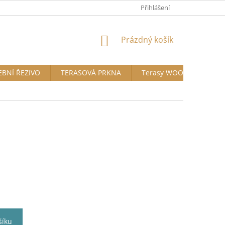
Přihlášení
NÁKUPNÍ
Prázdný košík
KOŠÍK
EBNÍ ŘEZIVO
TERASOVÁ PRKNA
Terasy WOODPLASTIC®
šíku