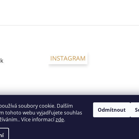
INSTAGRAM
k
používá soubory cookie. Dalším
Odmítnout
S
m tohoto webu vyjadřujete souhlas
užíváním.. Více informací
zde
.
ní
a vyhrazena.
Upravit nastavení cookies