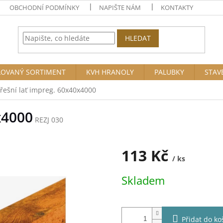
OBCHODNÍ PODMÍNKY
NAPIŠTE NÁM
KONTAKTY
HLEDAT
OVANÝ SORTIMENT
KVH HRANOLY
PALUBKY
STAV
třešní lať impreg. 60x40x4000
x4000
REZJ 030
113 Kč
/ ks
Měrná
Skladem
cena:
Přidat do ko