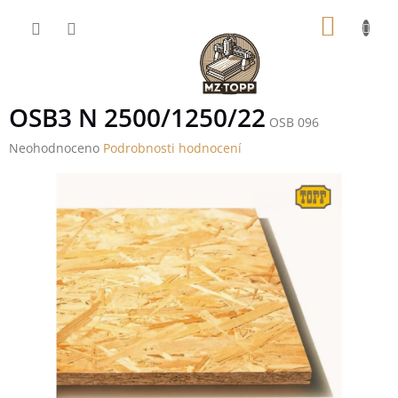
Přejít
NÁKUP
na
obsah
KOŠÍK
OSB3 N 2500/1250/22
OSB 096
Průměrné
Neohodnoceno
Podrobnosti hodnocení
hodnocení
produktu
je
0,0
z
5
hvězdiček.