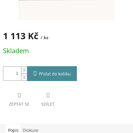
1 113 Kč
/ ks
Měrná
Skladem
cena:
Přidat do košíku
ZEPTAT SE
SDÍLET
Popis
Diskuze