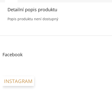
Detailní popis produktu
Popis produktu není dostupný
Z
á
p
a
Facebook
t
í
INSTAGRAM