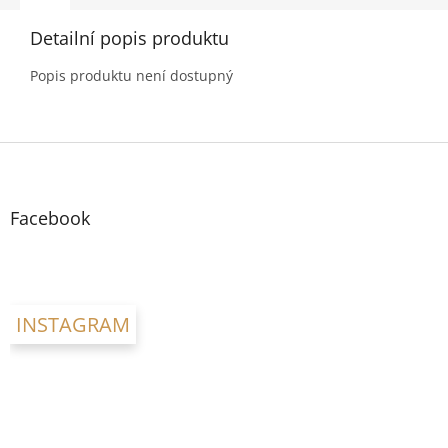
Detailní popis produktu
Popis produktu není dostupný
Z
á
p
a
Facebook
t
í
INSTAGRAM