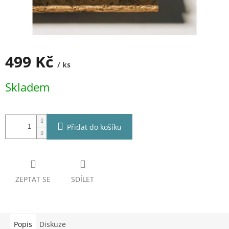
499 Kč
/ ks
Měrná
Skladem
cena:
Přidat do košíku
ZEPTAT SE
SDÍLET
Popis
Diskuze