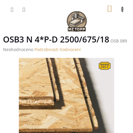
Přejít
NÁKUP
na
obsah
KOŠÍK
OSB3 N 4*P-D 2500/675/18
OSB 089
Průměrné
Neohodnoceno
Podrobnosti hodnocení
hodnocení
produktu
je
0,0
z
5
hvězdiček.