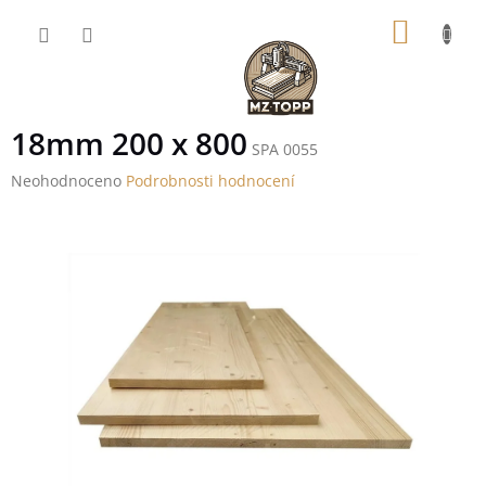
Přejít
NÁKUP
na
obsah
KOŠÍK
18mm 200 x 800
SPA 0055
Průměrné
Neohodnoceno
Podrobnosti hodnocení
hodnocení
produktu
je
0,0
z
5
hvězdiček.