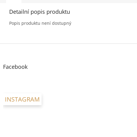
Detailní popis produktu
Popis produktu není dostupný
Z
á
p
a
Facebook
t
í
INSTAGRAM