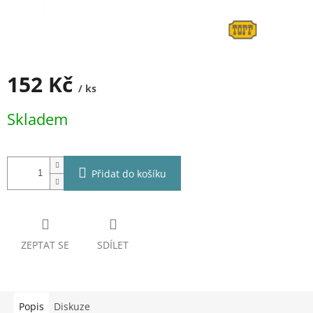
152 Kč
/ ks
Měrná
Skladem
cena:
Přidat do košíku
ZEPTAT SE
SDÍLET
Popis
Diskuze