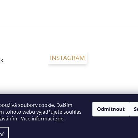
INSTAGRAM
k
používá soubory cookie. Dalším
Odmítnout
S
m tohoto webu vyjadřujete souhlas
užíváním.. Více informací
zde
.
ní
a vyhrazena.
Upravit nastavení cookies