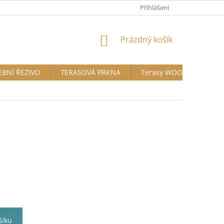
Přihlášení
NÁKUPNÍ
Prázdný košík
KOŠÍK
EBNÍ ŘEZIVO
TERASOVÁ PRKNA
Terasy WOODPLASTIC®
šíku