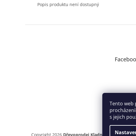
Popis produktu není dostupný
Z
á
p
a
t
Faceboo
í
Tento web 
procházení
s jejich po
Nastave
Copyright 2026
Dřevoprodej Kladno
. Všechna práv