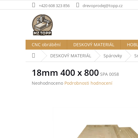
Přejít
+420 608 323 856
drevoprodej@topp.cz
na
obsah
CNC obrábění
DESKOVÝ MATERIÁL
HOBL
Domů
DESKOVÝ MATERIÁL
Spárovky
S
18mm 400 x 800
SPA 0058
Průměrné
Neohodnoceno
Podrobnosti hodnocení
hodnocení
produktu
je
0,0
z
5
hvězdiček.