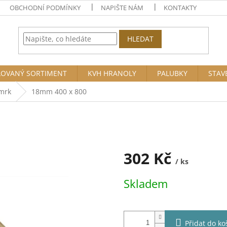
OBCHODNÍ PODMÍNKY
NAPIŠTE NÁM
KONTAKTY
HLEDAT
OVANÝ SORTIMENT
KVH HRANOLY
PALUBKY
STAV
mrk
18mm 400 x 800
302 Kč
/ ks
Měrná
Skladem
cena:
Přidat do ko