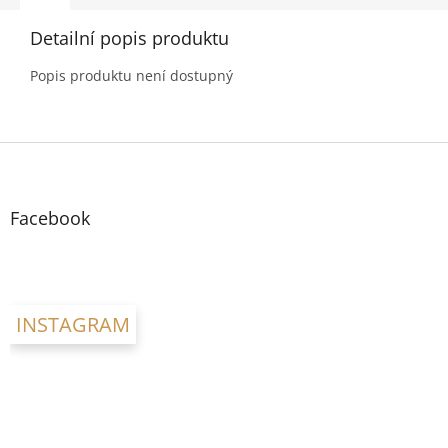
Detailní popis produktu
Popis produktu není dostupný
Z
á
p
a
Facebook
t
í
INSTAGRAM