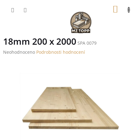
Přejít
NÁKUP
na
obsah
KOŠÍK
18mm 200 x 2000
SPA 0079
Průměrné
Neohodnoceno
Podrobnosti hodnocení
hodnocení
produktu
je
0,0
z
5
hvězdiček.