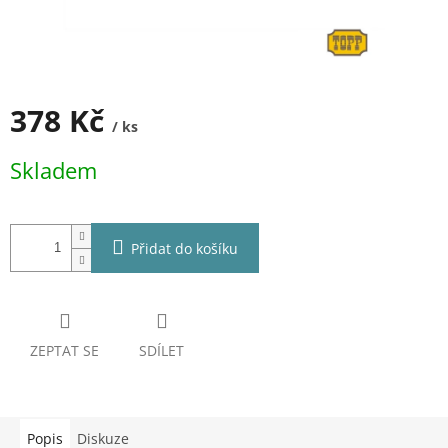
378 Kč
/ ks
Měrná
Skladem
cena:
Přidat do košíku
ZEPTAT SE
SDÍLET
Popis
Diskuze