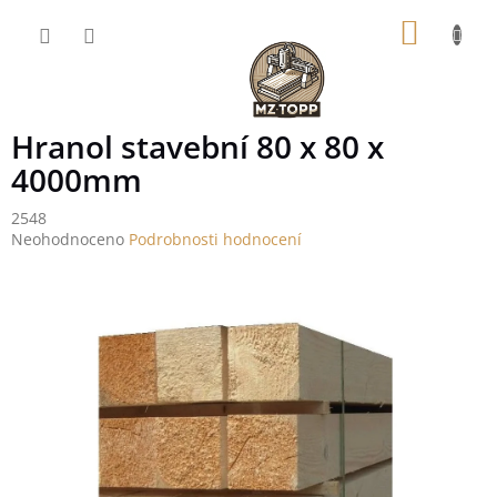
Přejít
NÁKUP
na
obsah
KOŠÍK
Hranol stavební 80 x 80 x
4000mm
2548
Průměrné
Neohodnoceno
Podrobnosti hodnocení
hodnocení
produktu
je
0,0
z
5
hvězdiček.