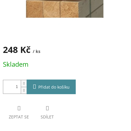
248 Kč
/ ks
Měrná
Skladem
cena:
Přidat do košíku
ZEPTAT SE
SDÍLET