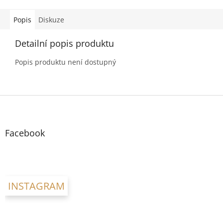
Popis
Diskuze
Detailní popis produktu
Popis produktu není dostupný
Z
á
p
a
Facebook
t
í
INSTAGRAM